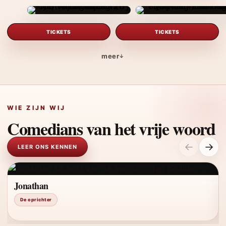
Meer informatie over Utrecht · 3) Utrecht (
Meer informati
TICKETS
TICKETS
meer
WIE ZIJN WIJ
Comedians van het vrije woord
←
→
LEER ONS KENNEN
Jonathan
De oprichter