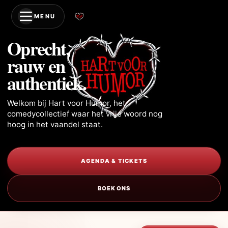
MENU
ct naar de inhoud
Oprecht,
rauw en
authentiek.
Welkom bij Hart voor Humor, het
comedycollectief waar het vrije woord nog
hoog in het vaandel staat.
AGENDA & TICKETS
BOEK ONS