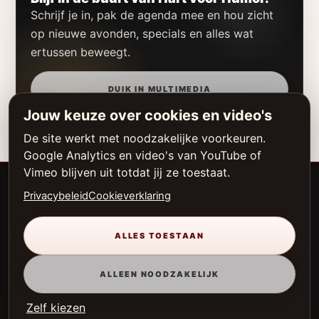
Schrijf je in, pak de agenda mee en hou zicht
op nieuwe avonden, specials en alles wat
ertussen beweegt.
DUIK IN MULTIMEDIA
Jouw keuze over cookies en video's
De site werkt met noodzakelijke voorkeuren.
Google Analytics en video's van YouTube of
Vimeo blijven uit totdat jij ze toestaat.
Privacybeleid
Cookieverklaring
NAVIGATIE
ALLES TOESTAAN
MEER HART VOOR HUMOR
JURIDISCH
ALLEEN NOODZAKELIJK
Zelf kiezen
© 2026 HART VOOR HUMOR