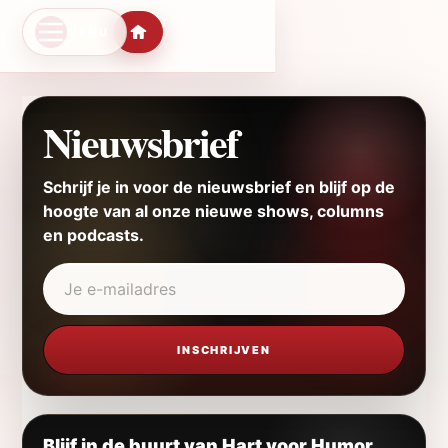
MENU
ct naar de inhoud
Home
Nieuwsbrief
Schrijf je in voor de nieuwsbrief en blijf op de
hoogte van al onze nieuwe shows, columns
en podcasts.
Je e-mailadres
Blijf in de buurt van Hart voor Humor.